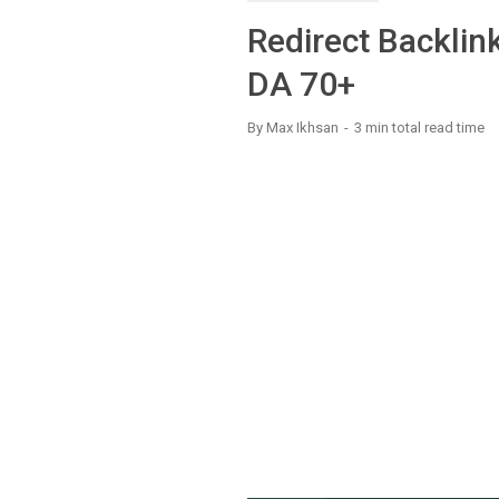
Redirect Backlin
DA 70+
By
Max Ikhsan
3 min
total read time