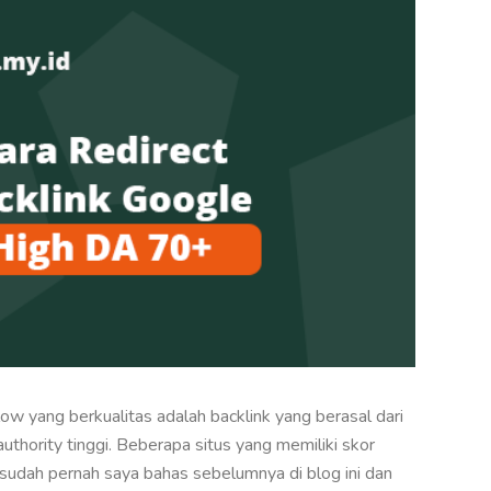
low yang berkualitas adalah backlink yang berasal dari
uthority tinggi. Beberapa situs yang memiliki skor
 sudah pernah saya bahas sebelumnya di blog ini dan